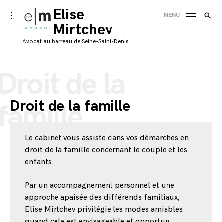
Skip
Elise
Searc
toggle
MENU
to
open/close
SEA
Mirtchev
for:
sidebar
content
'
Avocat au barreau de Seine-Saint-Denis
Droit de la
Droit de la famille
famille
Le cabinet vous assiste dans vos démarches en
droit de la famille concernant le couple et les
enfants.
Par un accompagnement personnel et une
approche apaisée des différends familiaux,
Elise Mirtchev privilégie les modes amiables
quand cela est envisageable et opportun,